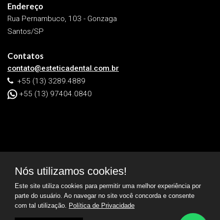
Endereço
Rua Pernambuco, 103 - Gonzaga
Santos/SP
Contatos
contato@esteticadental.com.br
+55 (13) 3289.4889
+55 (13) 97404.0840
Nós utilizamos cookies!
© 2026
Estética Dental -
Dra. Rose Marques
. Todos os
Este site utiliza cookies para permitir uma melhor experiência por
direitos reservados. |
Política de Privacidade
parte do usuário. Ao navegar no site você concorda e consente
com tal utilização.
Política de Privacidade